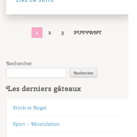
LIRE LA SUITE
PAGINATION
PAGE
PAGE
PAGE
1
2
3
SUIVANT
DES
PUBLICATIONS
Rechercher
Rechercher
Les derniers gâteaux
Stitch et Angel
Sport – Musculation