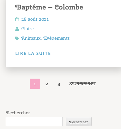
Baptême – Colombe
28 août 2021
Claire
Animaux
,
Evènements
LIRE LA SUITE
PAGINATION
PAGE
PAGE
PAGE
1
2
3
SUIVANT
DES
PUBLICATIONS
Rechercher
Rechercher