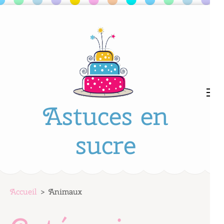
Aller
au
contenu
(Pressez
Entrée)
Astuces en
sucre
Accueil
>
Animaux