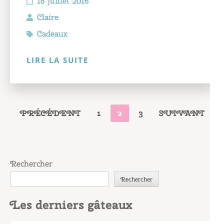
18 juillet 2016
Claire
Cadeaux
LIRE LA SUITE
PAGINATION
PAGE
PAGE
PAGE
PRÉCÉDENT
1
2
3
SUIVANT
DES
PUBLICATIONS
Rechercher
Rechercher
Les derniers gâteaux