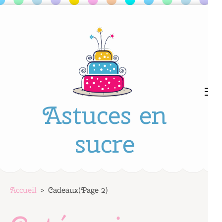
Aller
au
contenu
(Pressez
Entrée)
Astuces en
sucre
Accueil
>
Cadeaux
(Page 2)