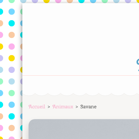
Aller
au
contenu
(Pressez
Entrée)
Accueil
>
Animaux
>
Savane