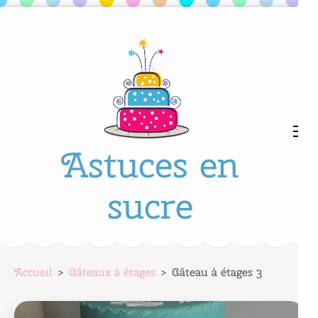
Aller
au
contenu
(Pressez
Entrée)
Astuces en
sucre
Accueil
>
Gâteaux à étages
>
Gâteau à étages 3