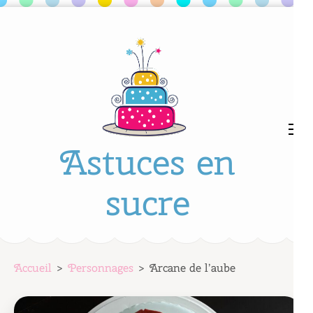
Aller
au
contenu
(Pressez
Entrée)
Astuces en
sucre
Accueil
>
Personnages
>
Arcane de l’aube