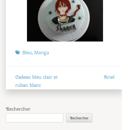
Bleu
,
Manga
Navigation
Cadeau bleu clair et
Ariel
de
ruban blanc
l’article
Rechercher
Rechercher