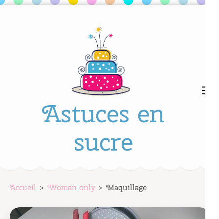
Aller
au
contenu
(Pressez
Entrée)
Astuces en
sucre
Accueil
>
Woman only
>
Maquillage