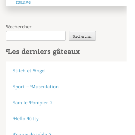
de
mauve
l’article
Rechercher
Rechercher
Les derniers gâteaux
Stitch et Angel
Sport – Musculation
Sam le Pompier 2
Hello Kitty
Tennis de table 2