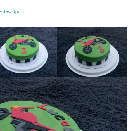
vités
,
Sport