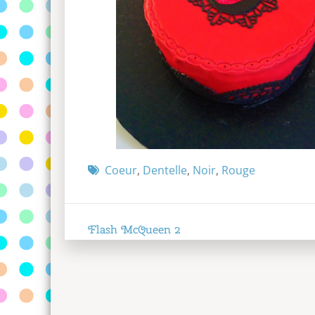
Coeur
,
Dentelle
,
Noir
,
Rouge
Navigation
Flash McQueen 2
de
l’article