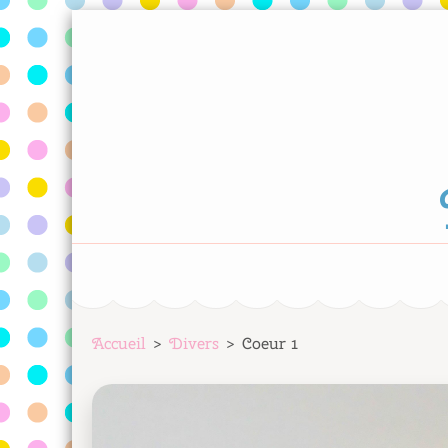
Aller
au
contenu
(Pressez
Entrée)
Accueil
>
Divers
>
Coeur 1