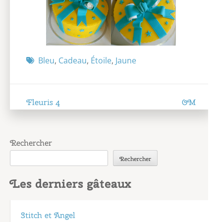
Bleu
,
Cadeau
,
Étoile
,
Jaune
Navigation
Fleuris 4
OM
de
l’article
Rechercher
Rechercher
Les derniers gâteaux
Stitch et Angel