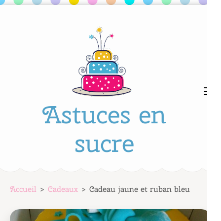
Aller
au
contenu
(Pressez
Entrée)
Astuces en
sucre
Accueil
>
Cadeaux
>
Cadeau jaune et ruban bleu