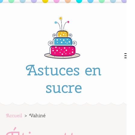
Aller
au
contenu
(Pressez
Entrée)
Astuces en
sucre
Accueil
>
Vahiné