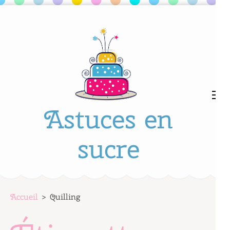
Aller
au
contenu
(Pressez
Entrée)
Astuces en
sucre
Accueil
>
Quilling