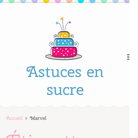
Aller
au
contenu
(Pressez
Entrée)
Astuces en
sucre
Accueil
>
Marvel