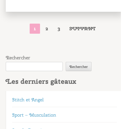
PAGINATION
PAGE
PAGE
PAGE
1
2
3
SUIVANT
DES
PUBLICATIONS
Rechercher
Rechercher
Les derniers gâteaux
Stitch et Angel
Sport – Musculation